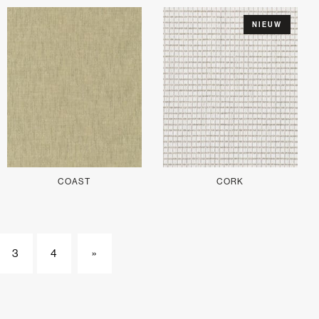
NIEUW
COAST
CORK
3
4
»