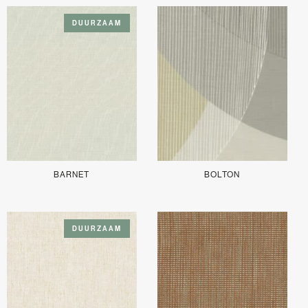
DUURZAAM
BARNET
BOLTON
DUURZAAM