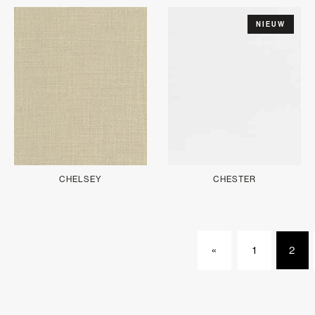
NIEUW
CHELSEY
CHESTER
«
1
2