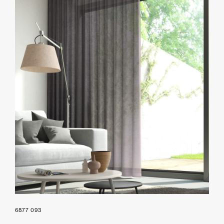
6877 093