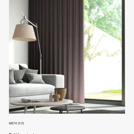
6874 013