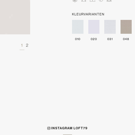
mHDLU
KLEURVARIANTEN
010
020
031
048
1
2
INSTAGRAM LOFT79