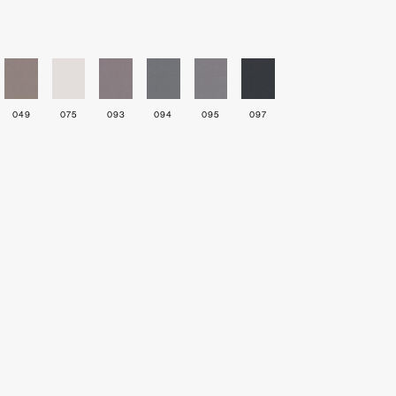
049
075
093
094
095
097