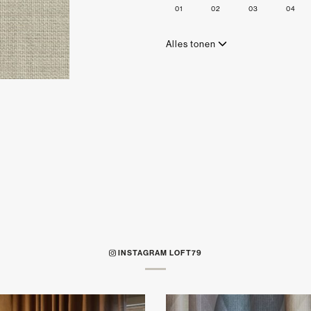
01
02
03
04
Alles tonen
INSTAGRAM LOFT79