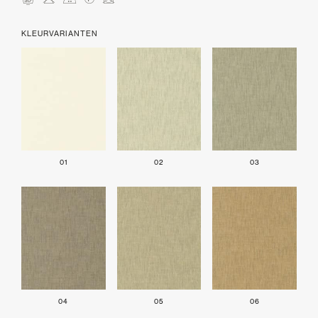
mHELU
KLEURVARIANTEN
01
02
03
04
05
06