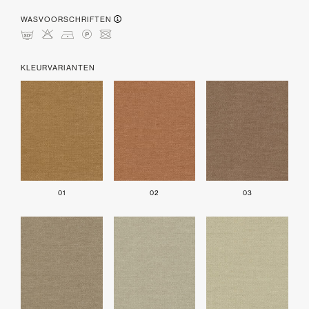
WASVOORSCHRIFTEN
mHDLU
KLEURVARIANTEN
01
02
03