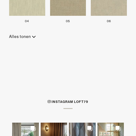
04
05
06
Alles tonen
INSTAGRAM LOFT79