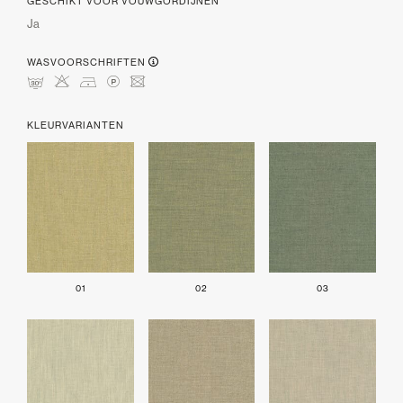
GESCHIKT VOOR VOUWGORDIJNEN
Ja
WASVOORSCHRIFTEN
mHDLU
KLEURVARIANTEN
01
02
03