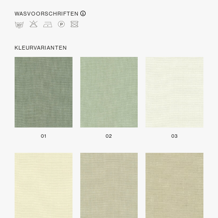
WASVOORSCHRIFTEN
mHDLU
KLEURVARIANTEN
01
02
03