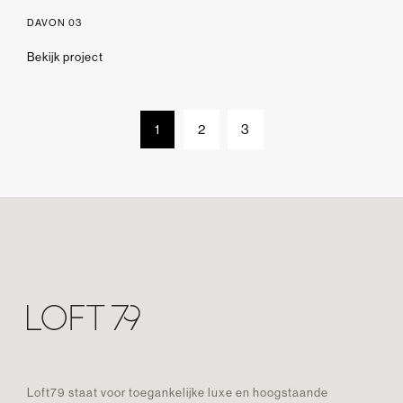
DAVON 03
Bekijk project
1
2
3
Loft79 staat voor toegankelijke luxe en hoogstaande