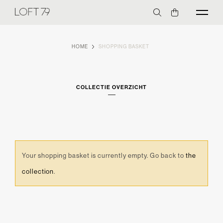
HOME
SHOPPING BASKET
COLLECTIE OVERZICHT
Your shopping basket is currently empty. Go back to
the
collection
.