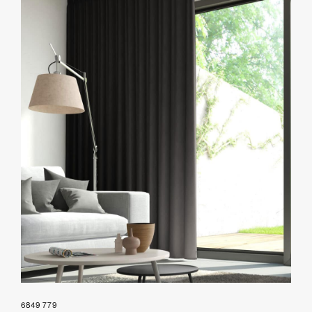
6849 779