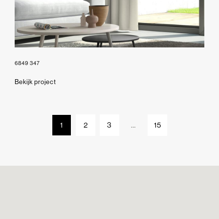
6849 347
Bekijk project
1
2
3
…
15