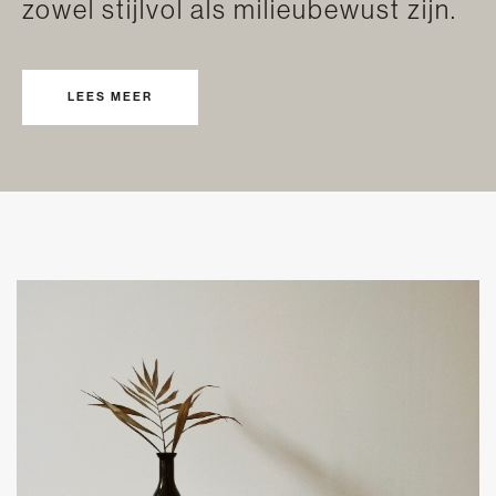
zowel stijlvol als milieubewust zijn.
LEES MEER