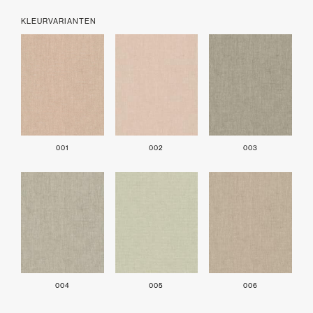
KLEURVARIANTEN
001
002
003
004
005
006