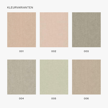
KLEURVARIANTEN
001
002
003
004
005
006