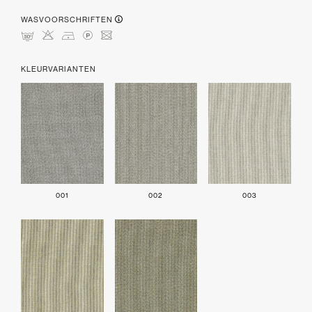
WASVOORSCHRIFTEN
mHDLU
KLEURVARIANTEN
001
002
003