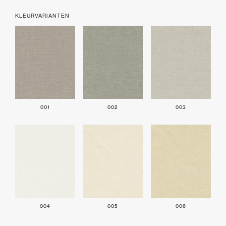
KLEURVARIANTEN
001
002
003
004
005
006