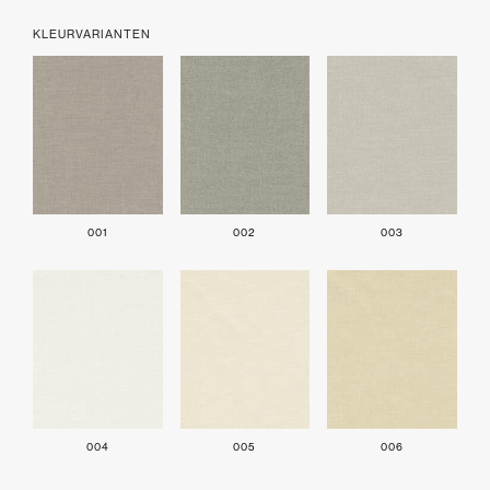
KLEURVARIANTEN
001
002
003
004
005
006