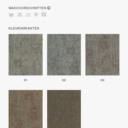
WASVOORSCHRIFTEN
mHDLU
KLEURVARIANTEN
01
02
03