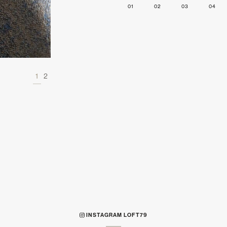
01
02
03
04
1
2
INSTAGRAM LOFT79