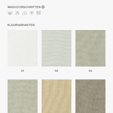
WASVOORSCHRIFTEN
mHDLU
KLEURVARIANTEN
01
02
03