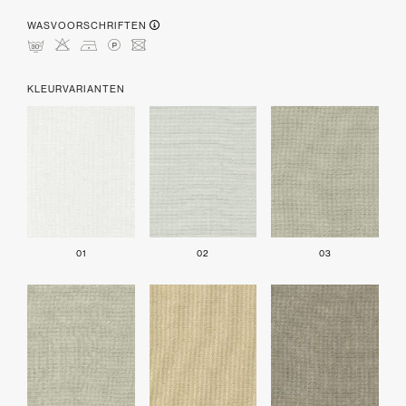
WASVOORSCHRIFTEN
mHDLU
KLEURVARIANTEN
01
02
03