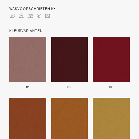
WASVOORSCHRIFTEN
mHDLU
KLEURVARIANTEN
01
02
03