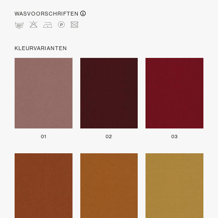
WASVOORSCHRIFTEN
mHDLU
KLEURVARIANTEN
01
02
03