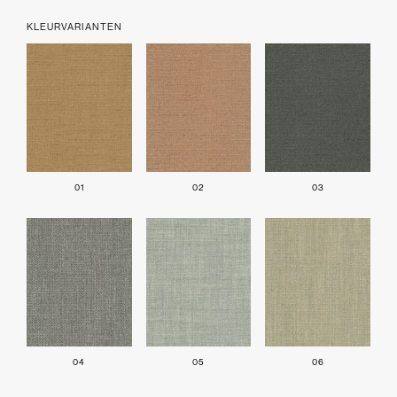
KLEURVARIANTEN
01
02
03
04
05
06