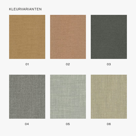
KLEURVARIANTEN
01
02
03
04
05
06