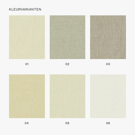
KLEURVARIANTEN
01
02
03
04
05
06