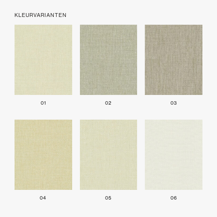
KLEURVARIANTEN
01
02
03
04
05
06