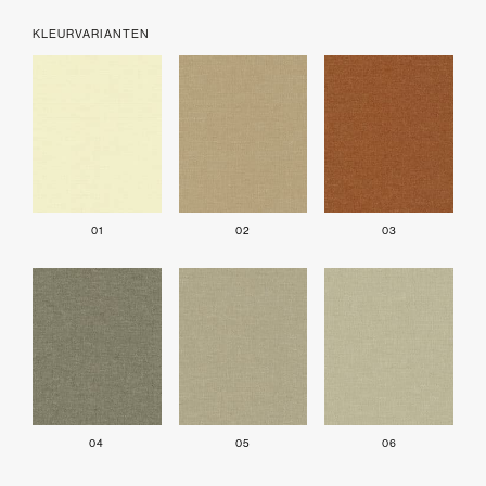
KLEURVARIANTEN
01
02
03
04
05
06