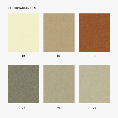
KLEURVARIANTEN
01
02
03
04
05
06