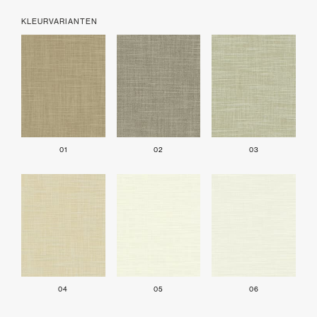
KLEURVARIANTEN
01
02
03
04
05
06