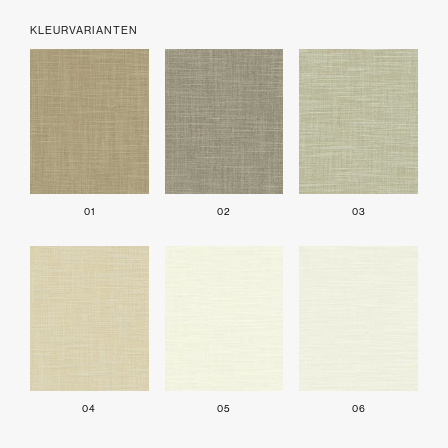
KLEURVARIANTEN
01
02
03
04
05
06