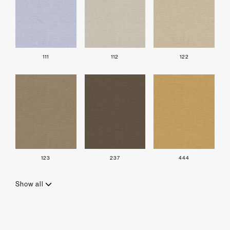
111
112
122
123
237
444
Show all