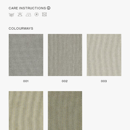
CARE INSTRUCTIONS
mHDLU
COLOURWAYS
001
002
003