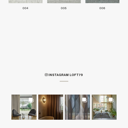
004
005
006
INSTAGRAM LOFT79