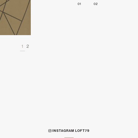
01
02
1
2
INSTAGRAM LOFT79