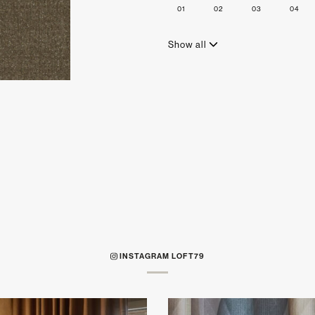
01
02
03
04
Show all
INSTAGRAM LOFT79