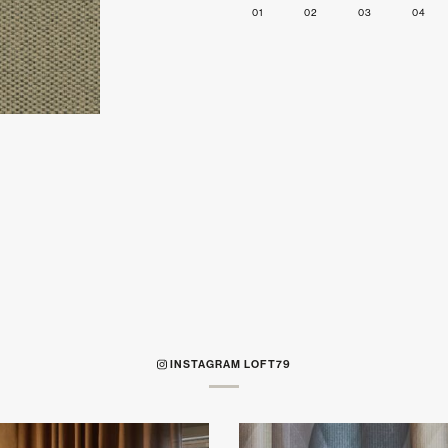
01
02
03
04
INSTAGRAM LOFT79