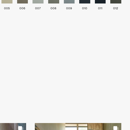
005
006
007
008
009
010
011
012