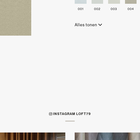
001
002
003
004
Alles tonen
INSTAGRAM LOFT79