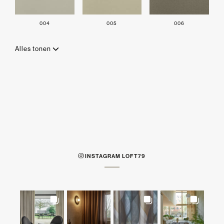
004
005
006
Alles tonen
INSTAGRAM LOFT79