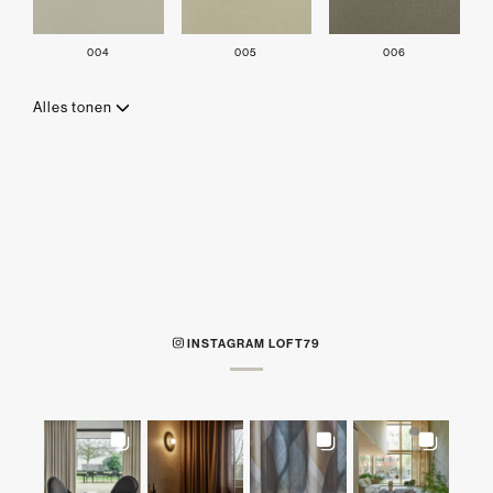
004
005
006
Alles tonen
INSTAGRAM LOFT79