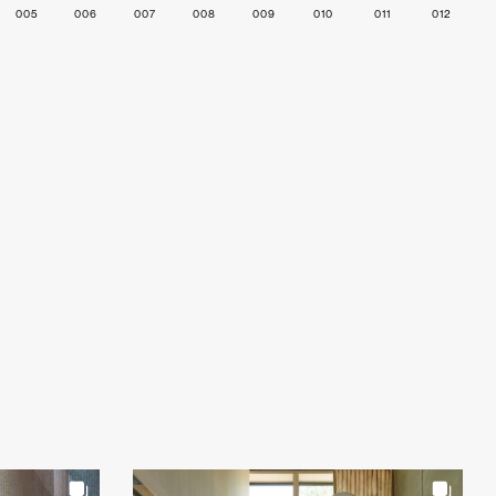
005
006
007
008
009
010
011
012