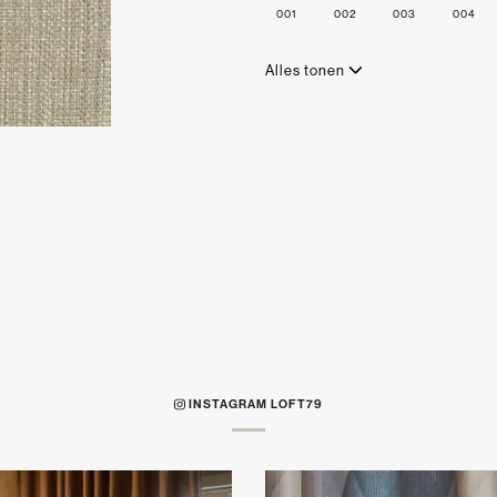
001
002
003
004
Alles tonen
INSTAGRAM LOFT79