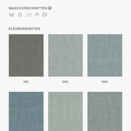
WASVOORSCHRIFTEN
mHDLU
KLEURVARIANTEN
001
002
003