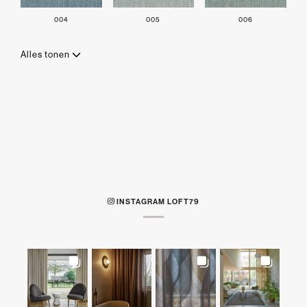
004
005
006
Alles tonen
INSTAGRAM LOFT79