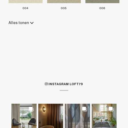
004
005
006
Alles tonen
INSTAGRAM LOFT79