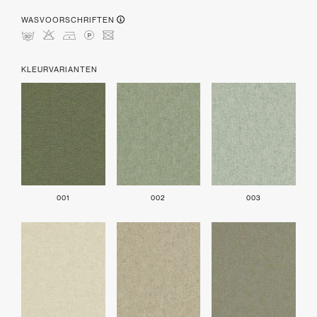
WASVOORSCHRIFTEN
mHDLU
KLEURVARIANTEN
001
002
003