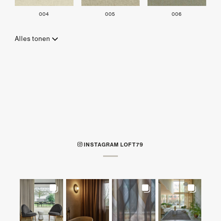
004
005
006
Alles tonen
INSTAGRAM LOFT79