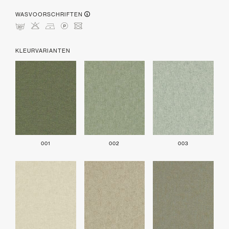
WASVOORSCHRIFTEN
mHDLU
KLEURVARIANTEN
001
002
003