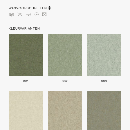
WASVOORSCHRIFTEN
mHDLU
KLEURVARIANTEN
001
002
003