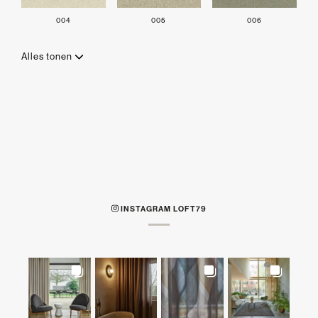
004
005
006
Alles tonen
INSTAGRAM LOFT79