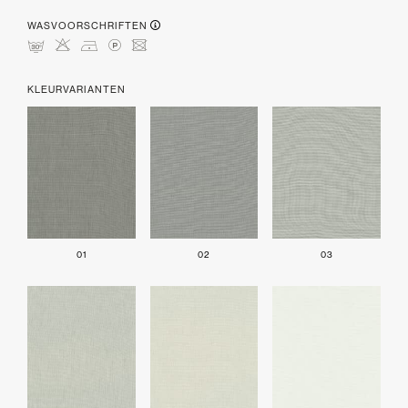
WASVOORSCHRIFTEN
mHDLU
KLEURVARIANTEN
01
02
03