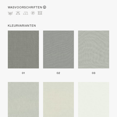
WASVOORSCHRIFTEN
mHDLU
KLEURVARIANTEN
01
02
03