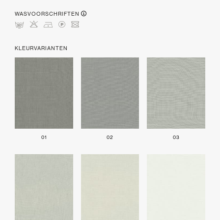
WASVOORSCHRIFTEN
mHDLU
KLEURVARIANTEN
01
02
03