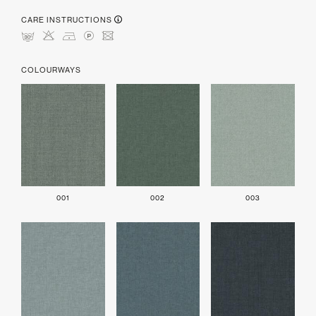
CARE INSTRUCTIONS
mHDLU
COLOURWAYS
001
002
003