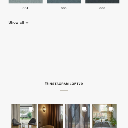
004
005
006
Show all
INSTAGRAM LOFT79