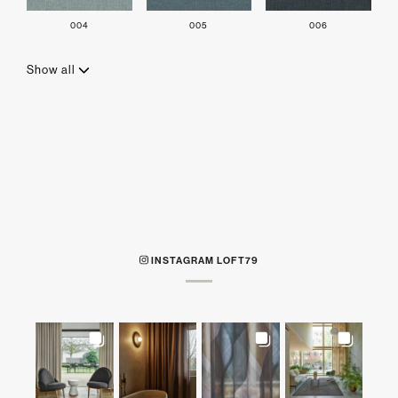
004
005
006
Show all
INSTAGRAM LOFT79