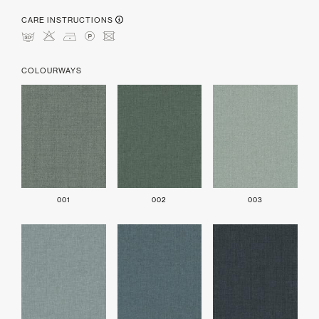
CARE INSTRUCTIONS
mHDLU
COLOURWAYS
001
002
003